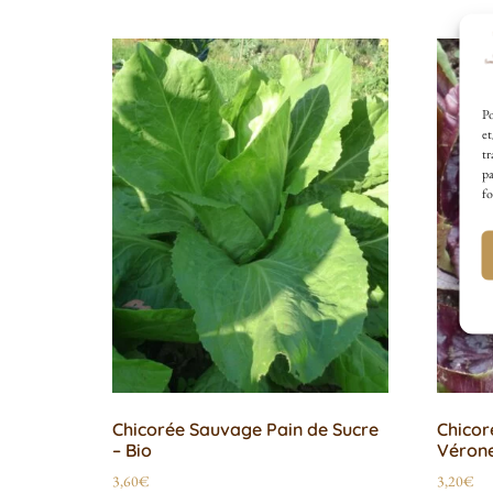
Po
et
tr
pa
fo
Chicorée Sauvage Pain de Sucre
Chicor
– Bio
Vérone
3,60
€
3,20
€