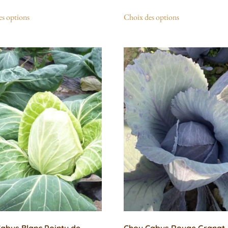
s options
Choix des options
abus Blanc Pointu de
Chou Cabus Rouge Granat 