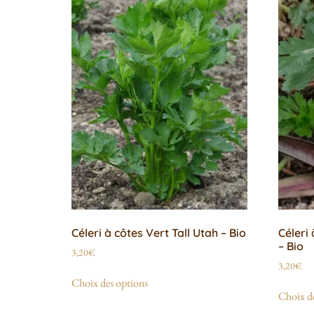
Céleri à côtes Vert Tall Utah – Bio
Céleri
– Bio
3,20
€
3,20
€
Choix des options
Choix de