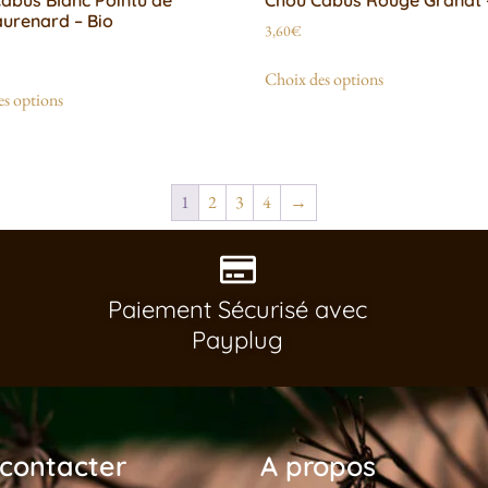
urenard – Bio
3,60
€
Choix des options
s options
1
2
3
4
→
Paiement Sécurisé avec
Payplug
contacter
A propos