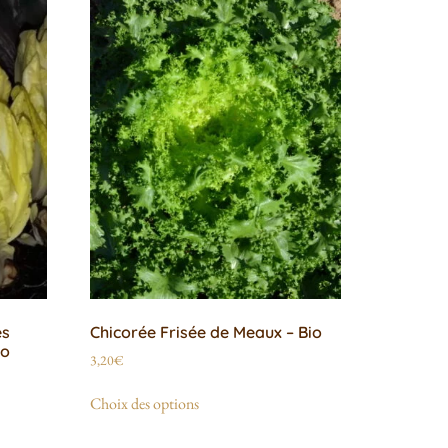
es
Chicorée Frisée de Meaux – Bio
io
3,20
€
Choix des options