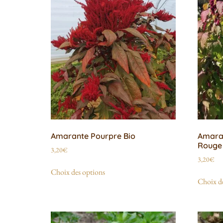
Amarante Pourpre Bio
Amara
Rouge
3,20
€
3,20
€
Choix des options
Choix de