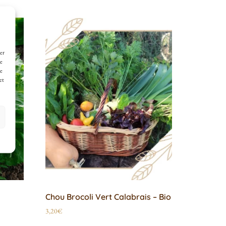
er
de
ne
et
Chou Brocoli Vert Calabrais – Bio
3,20
€