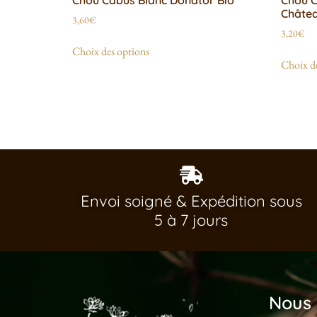
Châtea
3,60
€
3,20
€
Choix des options
Choix de
Envoi soigné & Expédition sous
5 à 7 jours
Nous 