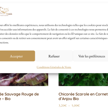
ur offrir les meilleures expériences, nous utilisons des technologies telles que les cookies pour stock
/ou accéder aux informations des appareils. Le fait de consentir à ces technologies nous permettra 
aiter des données telles que le comportement de navigation ou les ID uniques sur ce site. Le fait de 
s consentir ou de retirer son consentement peut avoir un effet négatif sur certaines caractéristiques 
nctions.
Accepter
Refuser
Voir les préférences
Conditions Générales de Vente
ée Sauvage Rouge de
Chicorée Scarole en Cornet
 – Bio
d’Anjou Bio
3,20
€
–
5,00
€