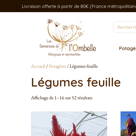
Livraison offerte à partir de 80€ (France métropolitain
Potagè
Accueil
/
Potagères
/ Légumes feuille
Légumes feuille
Affichage de 1–16 sur 52 résultats