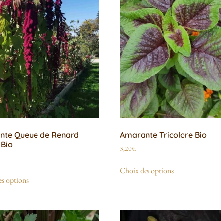
nte Queue de Renard
Amarante Tricolore Bio
 Bio
3,20
€
Choix des options
s options