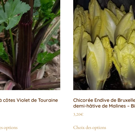
 à côtes Violet de Touraine
Chicorée Endive de Bruxell
demi-hâtive de Malines – B
3,20
€
s options
Choix des options