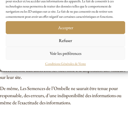
pour stocker et/ou accéder aux informations des appareils. Le fait de consentir à ces
l’un des membres des Semences de l’Ombelle est strictement interdite
technologies nous permettra de traiter des données telles que le comportement de
navigation ou les ID uniques sur ce site. Le fait de ne pas consentir ou de retirer son
(art.L 335-2 et suivants du Code de la propriété intellectuelle).
consentement peut avoir un effet négatif sur certaines caractéristiques et fonctions.
5. Responsabilité
Accepter
Refuser
Ce site fait l’objet de mises à jour quotidiennes. Les Semences de
l’Ombelle met tout en œuvre pour offrir aux internautes l’accès au site
Voir les préférences
internet de l’entreprise. Cependant, Les Semences de l’Ombelle ne
saurait être tenue pour responsable d’une quelconque rupture ou
Conditions Générales de Vente
inaccessibilité aux différents services mise à la disposition des visiteurs
sur leur site.
De même, Les Semences de l’Ombelle ne saurait être tenue pour
responsable, des erreurs, d’une indisponibilité des informations ou
même de l’exactitude des informations.