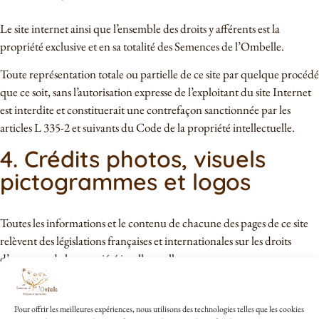
Le site internet ainsi que l’ensemble des droits y afférents est la
propriété exclusive et en sa totalité des Semences de l’Ombelle.
Toute représentation totale ou partielle de ce site par quelque procédé
que ce soit, sans l’autorisation expresse de l’exploitant du site Internet
est interdite et constituerait une contrefaçon sanctionnée par les
articles L 335-2 et suivants du Code de la propriété intellectuelle.
4. Crédits photos, visuels
pictogrammes et logos
Toutes les informations et le contenu de chacune des pages de ce site
relèvent des législations françaises et internationales sur les droits
d’auteur et de la propriété intellectuelle.
Tous les droits de reproduction sont réservés.
Pour offrir les meilleures expériences, nous utilisons des technologies telles que les cookies
Toute reproduction intégrale ou partielle, faite sans l’accord écrit de