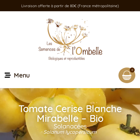
Livraison offerte à partir de 80€ (France métropolitaine)
0
Menu
Tomate Cerise Blanche
Mirabelle – Bio
Solanacées
Solanum lycopersicum