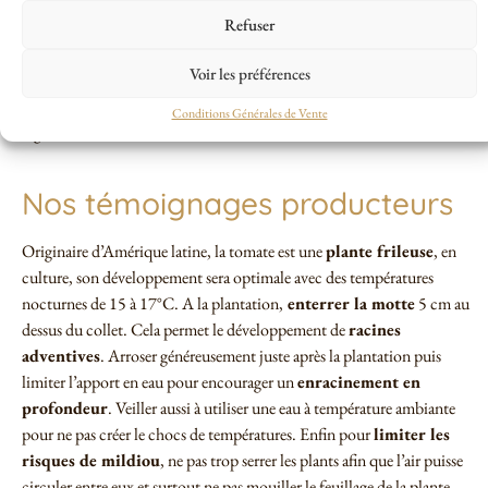
plein soleil
, d’un
sol riche
et d’arrosages réguliers pour bien
Refuser
fructifier.
Le tuteurage est conseillé
pour soutenir la plante qui
fructifie et limiter les risque de mildiou.
L’égourmandage
se pratique
Voir les préférences
au choix du jardinier, nous n’entrons pas dans ce débat !! Ici au sein de
l’équipe,
les pratiques varient
en fonction des jardiniers, de la
Conditions Générales de Vente
vigueur des variétés et de la météo.
Nos témoignages producteurs
Originaire d’Amérique latine, la tomate est une
plante frileuse
, en
culture, son développement sera optimale avec des températures
nocturnes de 15 à 17°C. A la plantation,
enterrer la motte
5 cm au
dessus du collet. Cela permet le développement de
racines
adventives
. Arroser généreusement juste après la plantation puis
limiter l’apport en eau pour encourager un
enracinement en
profondeur
. Veiller aussi à utiliser une eau à température ambiante
pour ne pas créer le chocs de températures. Enfin pour
limiter les
risques de mildiou
, ne pas trop serrer les plants afin que l’air puisse
circuler entre eux et surtout ne pas mouiller le feuillage de la plante.