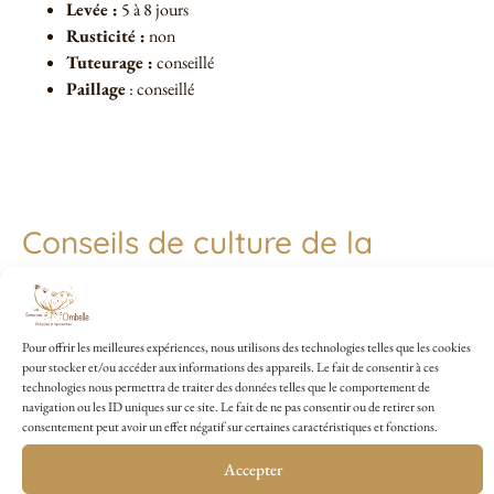
Levée :
5 à 8 jours
Rusticité :
non
Tuteurage :
conseillé
Paillage
: conseillé
Conseils de culture de la
Tomate Cerise Blanche
Mirabelle
Pour offrir les meilleures expériences, nous utilisons des technologies telles que les cookies
Semis
en terrine au chaud,
de février à avril
, à 3 mm de profondeur
pour stocker et/ou accéder aux informations des appareils. Le fait de consentir à ces
technologies nous permettra de traiter des données telles que le comportement de
en laissant 3 cm entre chaque graine.
Repiquage en godet
lorsque les
navigation ou les ID uniques sur ce site. Le fait de ne pas consentir ou de retirer son
plants sont suffisamment développés au moins
deux vraies feuilles
consentement peut avoir un effet négatif sur certaines caractéristiques et fonctions.
puis en pleine terre lorsque tout risque de gelées est écarté. Laisser 70
cm entre les plants minimum et 1m entre rangs. La tomate a besoin de
Accepter