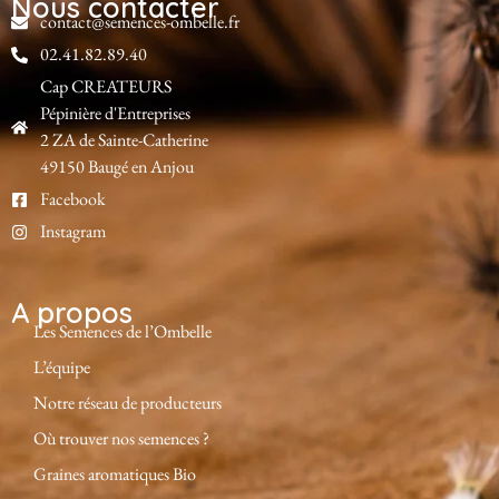
Nous contacter
contact@semences-ombelle.fr
02.41.82.89.40
Cap CREATEURS
Pépinière d'Entreprises
2 ZA de Sainte-Catherine
49150 Baugé en Anjou
Facebook
Instagram
A propos
Les Semences de l’Ombelle
L’équipe
Notre réseau de producteurs
Où trouver nos semences ?
Graines aromatiques Bio