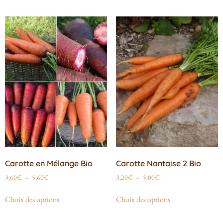
Carotte en Mélange Bio
Carotte Nantaise 2 Bio
3,60
€
–
5,60
€
3,20
€
–
5,00
€
Choix des options
Choix des options