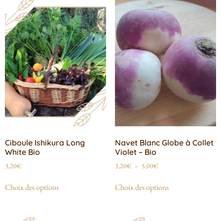
Ciboule Ishikura Long
Navet Blanc Globe à Collet
White Bio
Violet – Bio
3,20
€
3,20
€
–
5,00
€
Choix des options
Choix des options