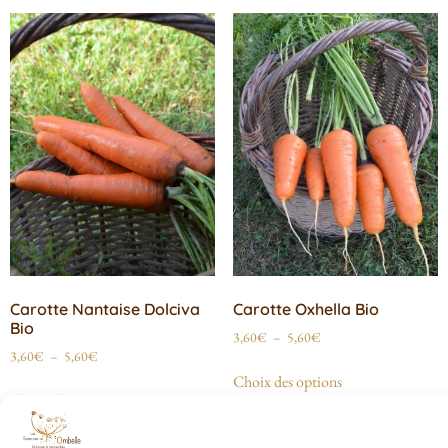
Carotte Nantaise Dolciva
Carotte Oxhella Bio
Bio
3,60
€
–
5,60
€
3,60
€
–
5,60
€
Choix des options
Choix des options