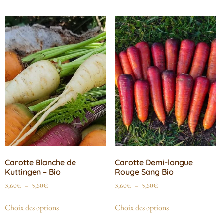
Carotte Blanche de
Carotte Demi-longue
Kuttingen – Bio
Rouge Sang Bio
3,60
€
–
5,60
€
3,60
€
–
5,60
€
Choix des options
Choix des options