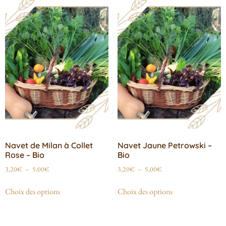
Navet de Milan à Collet
Navet Jaune Petrowski –
Rose – Bio
Bio
3,20
€
–
5,00
€
3,20
€
–
5,00
€
Choix des options
Choix des options