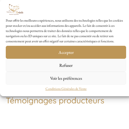
Pour offrir les meilleures expériences, nous utilisons des technologies telles que les cookies
pour stocker et/ou accéder aux informations des appareils. Le fait de consentir à ces
Conseils de culture du Navet de
technologies nous permettra de traiter des données telles que le comportement de
navigation ou les ID uniques sur ce site. Le fait de ne pas consentir ou de retirer son
Milan à Collet Rose
consentement peut avoir un effet négatif sur certaines caractéristiques et fonctions.
Accepter
Semis en mars-avril ou en août en pleine terre, et jusqu’en septembre en
serre pour les régions froides, à 1-2 cm de profondeur en rangs espacés
Refuser
de 25 cm. Eclaircir à 10 cm entre plants. Semis en pépinière et
repiquage des plants pour une utilisation optimale des semences.
Voir les préférences
Récolte en 1,5 à 2 mois.
Conditions Générales de Vente
Témoignages producteurs