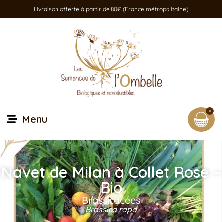
Livraison offerte à partir de 80€ (France métropolitaine)
0
Menu
Navet de Milan à Collet Rose –
Bio
Brassicacées
Brassica rapa