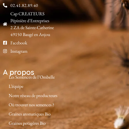
02.41.82.89.40
Cap CREATEURS
Pépinière d'Entreprises
2 ZA de Sainte-Catherine
49150 Baugé en Anjou
Facebook
Instagram
A propos
Les Semences de l’Ombelle
L’équipe
Notre réseau de producteurs
Où trouver nos semences ?
Graines aromatiques Bio
Graines potagères Bio