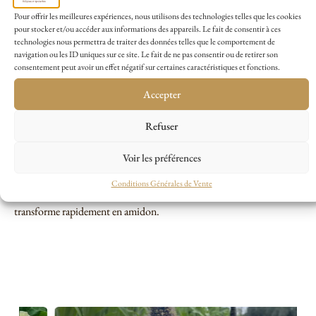
super doux New Mama
Pour offrir les meilleures expériences, nous utilisons des technologies telles que les cookies
pour stocker et/ou accéder aux informations des appareils. Le fait de consentir à ces
technologies nous permettra de traiter des données telles que le comportement de
Semis direct d’avril à juin en ligne, un grain tous les 15 cm à 3-4 cm de
navigation ou les ID uniques sur ce site. Le fait de ne pas consentir ou de retirer son
profondeur, en rangs espacés de 50 cm. Récolte de mi-août à début
consentement peut avoir un effet négatif sur certaines caractéristiques et fonctions.
octobre. Arrosages réguliers en période de sécheresse.
Accepter
Témoignages producteurs
Refuser
Voir les préférences
Pour une meilleure pollinisation préférez semer un « carré de maïs »
plutôt qu’une longue ligne. A la récolte, il est conseillé de consommer
Conditions Générales de Vente
les épis fraichement cueillis, car le sucre contenu dans les grains se
transforme rapidement en amidon.