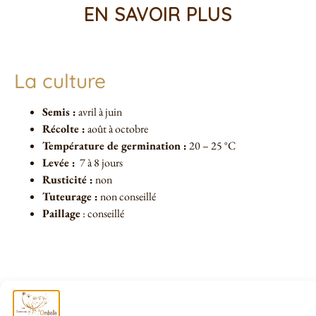
EN SAVOIR PLUS
La culture
Semis :
avril à juin
Récolte :
août à octobre
Température de germination :
20 – 25 °C
Levée :
7 à 8 jours
Rusticité :
non
Tuteurage :
non conseillé
Paillage
: conseillé
Conseils de culture du Maïs