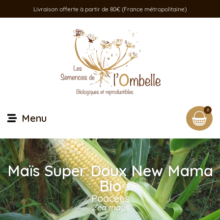
Livraison offerte à partir de 80€ (France métropolitaine)
0
Menu
Maïs Super Doux New Mama
Bio
Poacées
Zea mays