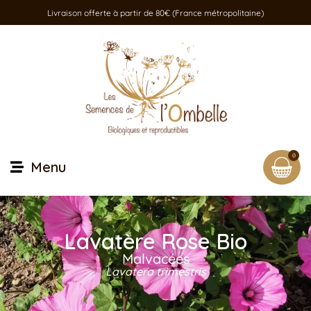
Livraison offerte à partir de 80€ (France métropolitaine)
0
Menu
Lavatère Rose Bio
Malvacées
Lavatera trimestris