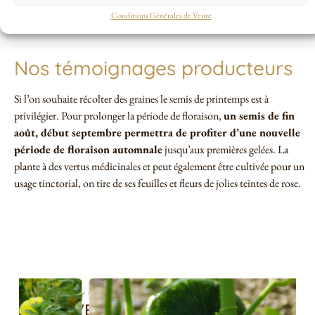
drainé, même pauvre.
Supprimer les fleurs fanées
pour prolonger
Conditions Générales de Vente
la floraison.
Nos témoignages producteurs
Si l’on souhaite récolter des graines le semis de printemps est à
privilégier. Pour prolonger la période de floraison,
un semis de fin
août, début septembre permettra de profiter d’une nouvelle
période de floraison automnale
jusqu’aux premières gelées. La
plante à des vertus médicinales et peut également être cultivée pour un
usage tinctorial, on tire de ses feuilles et fleurs de jolies teintes de rose.
> Voir toutes les semences potagères <
AVEZ-VOUS BESOIN DE ...