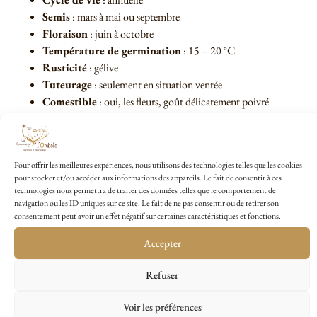
Semis
: mars à mai ou septembre
Floraison
: juin à octobre
Température de germination
: 15 – 20 °C
Rusticité
: gélive
Tuteurage
: seulement en situation ventée
Comestible
: oui, les fleurs, goût délicatement poivré
Pour offrir les meilleures expériences, nous utilisons des technologies telles que les cookies
pour stocker et/ou accéder aux informations des appareils. Le fait de consentir à ces
technologies nous permettra de traiter des données telles que le comportement de
Conseils de culture du Lavatère
navigation ou les ID uniques sur ce site. Le fait de ne pas consentir ou de retirer son
consentement peut avoir un effet négatif sur certaines caractéristiques et fonctions.
Rose
Accepter
Semer en place d’avril à mai
, après les dernières gelées. Semis
possible
sous abri en mars
pour une floraison plus précoce.
Refuser
Recouvrir légèrement les graines et arroser en pluie fine. Installer en
plein soleil
pour une floraison abondante, dans un sol léger, bien
Voir les préférences