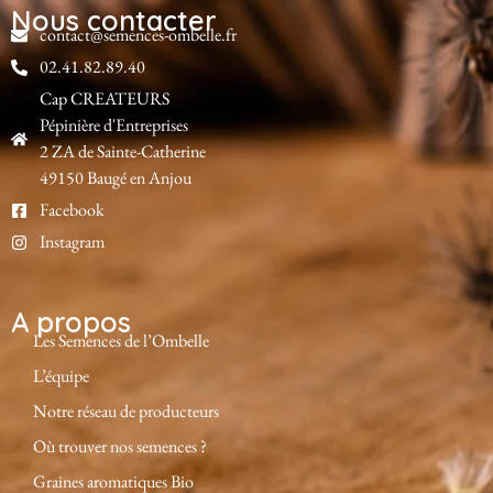
Nous contacter
contact@semences-ombelle.fr
02.41.82.89.40
Cap CREATEURS
Pépinière d'Entreprises
2 ZA de Sainte-Catherine
49150 Baugé en Anjou
Facebook
Instagram
A propos
Les Semences de l’Ombelle
L’équipe
Notre réseau de producteurs
Où trouver nos semences ?
Graines aromatiques Bio