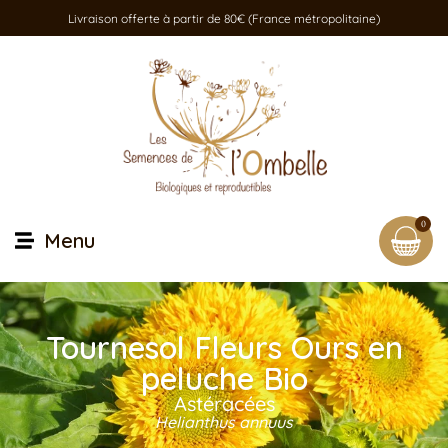
Livraison offerte à partir de 80€ (France métropolitaine)
0
Menu
Tournesol Fleurs Ours en
peluche Bio
Astéracées
Helianthus annuus