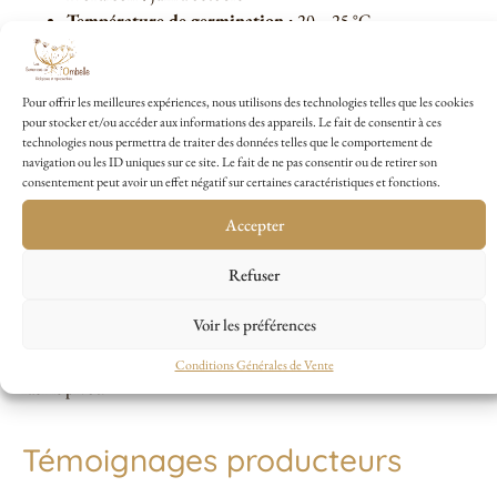
Température de germination :
20 – 25 °C
Rusticité :
gélive
Tuteurage :
non conseillé
Comestible
: oui
Pour offrir les meilleures expériences, nous utilisons des technologies telles que les cookies
pour stocker et/ou accéder aux informations des appareils. Le fait de consentir à ces
technologies nous permettra de traiter des données telles que le comportement de
navigation ou les ID uniques sur ce site. Le fait de ne pas consentir ou de retirer son
consentement peut avoir un effet négatif sur certaines caractéristiques et fonctions.
Conseils de culture du
Accepter
Tournesol Fleurs Ours en
Refuser
peluche
Voir les préférences
Semis en godet sous abris en mars-avril, ou en pleine terre de mai-juin
après les dernières gelées. Repiquer tous les 40 cm en prenant soin de la
Conditions Générales de Vente
racine pivot.
Témoignages producteurs