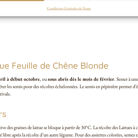
Conditions Générales de Vente
itue Feuille de Chêne Blonde
vril à début octobre
, ou
sous abris dès le mois de février
. Semer à un
er les semis pour des récoltes échelonnées. Le semis en pépinière permet d’é
tivale.
rs
inative des graines de laitue se bloque à partir de 30°C. La récolte des Laitue
sé libre après la récolte d’un autre légume. Pour des assiettes colorées, seme