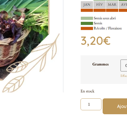
3,20
€
Grammes
Effa
En stock
Ajou