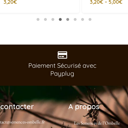
3,20€
–
5,00€
3,60
Paiement Sécurisé avec
Payplug
contacter
A propos
tact@semences-ombelle.fr
Les Semences de l’Ombelle