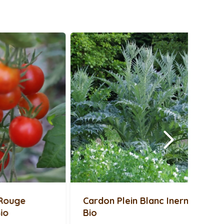
<
on Plein Blanc Inerme –
Cosmos Picotée Bio
3,20€