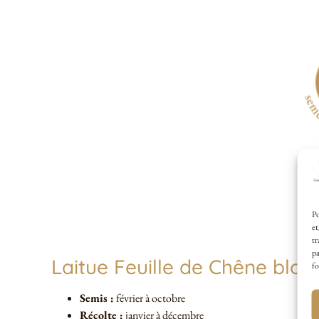
Po
et
tr
pa
Laitue Feuille de Chêne blon
fo
Semis :
février à octobre
Récolte :
janvier à décembre