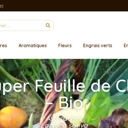
e)
res
Aromatiques
Fleurs
Engrais verts
E
uper Feuille de 
– Bio
Astéracées
Lactuca sativa