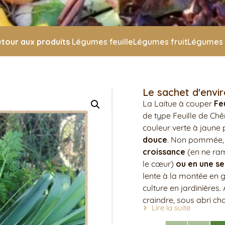
tour aux produits
Légumes feuille
Légumes fruit
Légumes 
Le sachet d'envi
La Laitue à couper
Fe
de type Feuille de Ch
couleur verte à jaune 
douce
. Non pommée, 
croissance
(en ne ram
le cœur)
ou en une se
lente à la montée en 
culture en jardinières
craindre, sous abri cha
Lire la suite