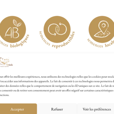
EN SAVOIR PLUS
ur offrir les meilleures expériences, nous utilisons des technologies telles que les cookies pour stock
/ou accéder aux informations des appareils. Le fait de consentir à ces technologies nous permettra 
aiter des données telles que le comportement de navigation ou les ID uniques sur ce site. Le fait de 
s consentir ou de retirer son consentement peut avoir un effet négatif sur certaines caractéristiques 
de en bref
nctions.
Accepter
Refuser
Voir les préférences