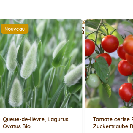
> Voir toutes les semences potagères 
AVEZ-VOUS BESOIN DE ...
rus
Tomate cerise Rouge
Card
Zuckertraube Bio
Bio