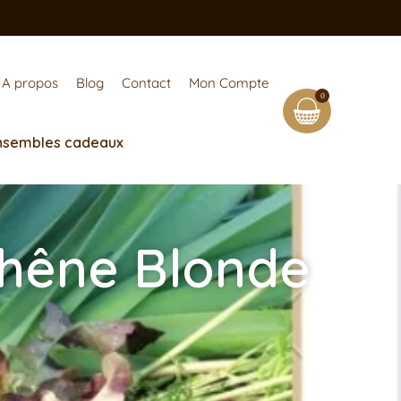
A propos
Blog
Contact
Mon Compte
0
nsembles cadeaux
Chêne Blonde