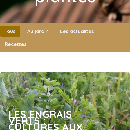
CATÉGORIE BLOG
Tous
Au jardin
Les actualités
Recettes
LES ENGRAIS
VERTS :
CULTURES AUX