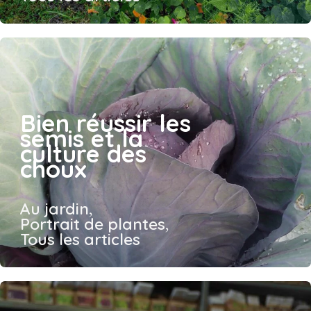
Bien réussir les
semis et la
culture des
choux
Au jardin
,
Portrait de plantes
,
Tous les articles