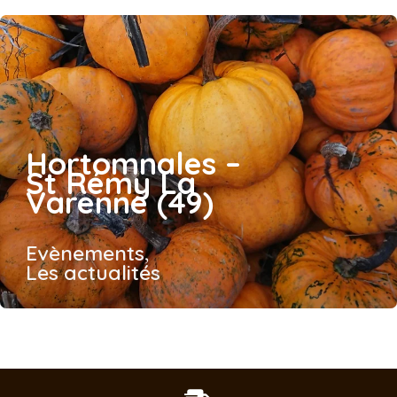
Hortomnales –
St Rémy La
Varenne (49)
Evènements
,
Les actualités