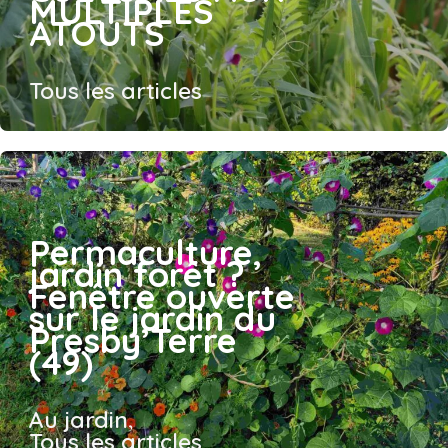
MULTIPLES
ATOUTS
Tous les articles
Permaculture,
jardin forêt ?
Fenêtre ouverte
sur le jardin du
Presby’Terre
(49)
Au jardin
,
Tous les articles