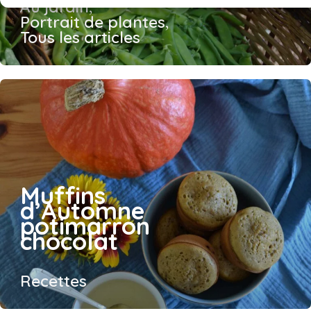
Au jardin
,
Portrait de plantes
,
Tous les articles
Muffins
d’Automne
potimarron
chocolat
Recettes