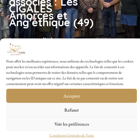
associés : Les
CIGALES
Amorces et
Ang’éthique (49)
Les actualités
,
Les coulisses de LSO
Pour offrir les meilleures expériences, nous utilisons des technologies telles que les cookies
pour stocker et/ou accéder aux informations des appareils. Le fait de consentir à ces
technologies nous permettra de traiter des données telles que le comportement de
navigation ou les ID uniques sur ce site. Le fait de ne pas consentir ou de retirer son
consentement peut avoir un effet négatif sur certaines caractéristiques et fonctions.
Accepter
Refuser
La culture du
petit pois
Voir les préférences
Conditions Générales de Vente