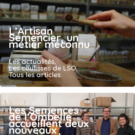
L’Artisan
Semencier, un
métier méconnu
Les actualités
,
Les coulisses de LSO
,
Tous les articles
Les Semences
de l’Ombelle
accueillent deux
nouveaux