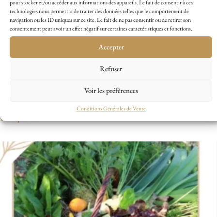
pour stocker et/ou accéder aux informations des appareils. Le fait de consentir à ces
technologies nous permettra de traiter des données telles que le comportement de
navigation ou les ID uniques sur ce site. Le fait de ne pas consentir ou de retirer son
consentement peut avoir un effet négatif sur certaines caractéristiques et fonctions.
Accepter
Refuser
Voir les préférences
Haricot à Ecosser Coco de Cocagne Bio
Conditions Générales de Vente
Voir le produit »