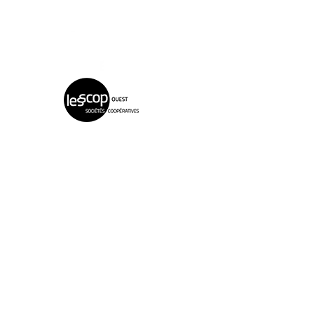
Nous contacter
contact@semences-ombelle.fr
02.41.82.89.40
Cap CREATEURS
Pépinière d'Entreprises
2 ZA de Sainte-Catherine
49150 Baugé en Anjou
Facebook
Instagram