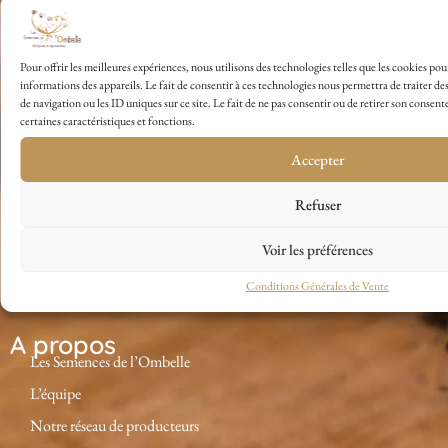
Nous contacter
Pour offrir les meilleures expériences, nous utilisons des technologies telles que les cookies po
contact@semences-ombelle.fr
informations des appareils. Le fait de consentir à ces technologies nous permettra de traiter 
de navigation ou les ID uniques sur ce site. Le fait de ne pas consentir ou de retirer son consent
02.41.82.89.40
certaines caractéristiques et fonctions.
Cap CREATEURS
Accepter
Pépinière d'Entreprises
2 ZA de Sainte-Catherine
Refuser
49150 Baugé en Anjou
Facebook
Voir les préférences
Instagram
Conditions Générales de Vente
A propos
Les Semences de l’Ombelle
L’équipe
Notre réseau de producteurs