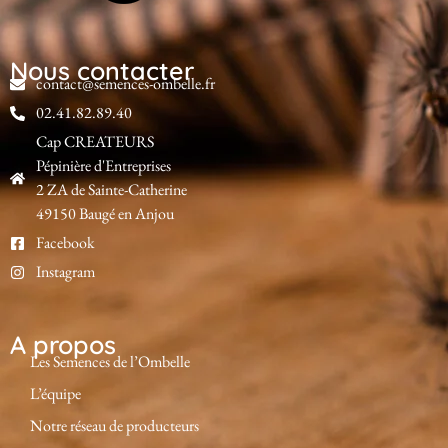
Nous contacter
contact@semences-ombelle.fr
02.41.82.89.40
Cap CREATEURS
Pépinière d'Entreprises
2 ZA de Sainte-Catherine
49150 Baugé en Anjou
Facebook
Instagram
A propos
Les Semences de l’Ombelle
L’équipe
Notre réseau de producteurs