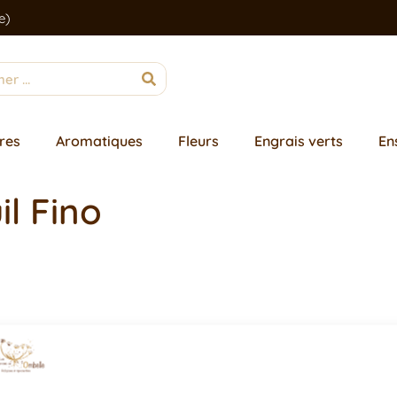
e)
res
Aromatiques
Fleurs
Engrais verts
En
l Fino