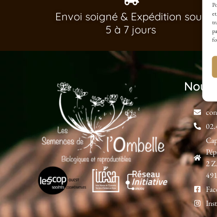
Po
et
Envoi soigné & Expédition sous
tr
5 à 7 jours
pa
fo
Nous 
con
02.
Ca
Pép
2 Z
491
Fac
Ins