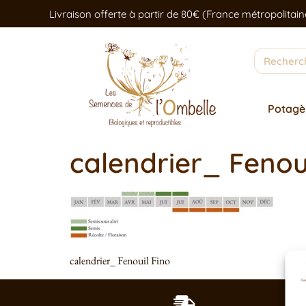
Livraison offerte à partir de 80€ (France métropolitain
Potagè
calendrier_ Fenoui
calendrier_ Fenouil Fino