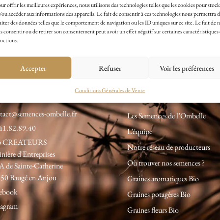
ur offrir les meilleures expériences, nous utilisons des technologies telles que les cookies pour stock
/ou accéder aux informations des appareils. Le fait de consentir à ces technologies nous permettra 
Paiement Sécurisé avec
aiter des données telles que le comportement de navigation ou les ID uniques sur ce site. Le fait de 
Payplug
s consentir ou de retirer son consentement peut avoir un effet négatif sur certaines caractéristiques 
nctions.
Accepter
Refuser
Voir les préférences
contacter
A propos
Conditions Générales de Vente
tact@semences-ombelle.fr
Les Semences de l’Ombelle
41.82.89.40
L’équipe
p CREATEURS
Notre réseau de producteurs
inière d'Entreprises
Où trouver nos semences ?
A de Sainte-Catherine
50 Baugé en Anjou
Graines aromatiques Bio
ebook
Graines potagères Bio
tagram
Graines fleurs Bio