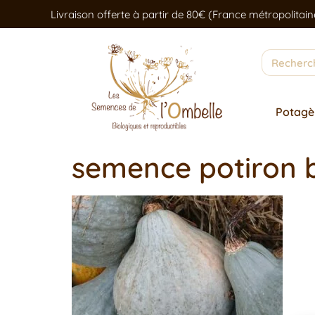
Livraison offerte à partir de 80€ (France métropolitain
Potagè
semence potiron b