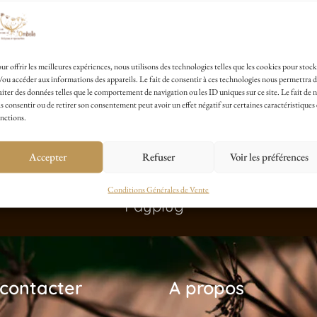
ur offrir les meilleures expériences, nous utilisons des technologies telles que les cookies pour stock
/ou accéder aux informations des appareils. Le fait de consentir à ces technologies nous permettra 
aiter des données telles que le comportement de navigation ou les ID uniques sur ce site. Le fait de 
s consentir ou de retirer son consentement peut avoir un effet négatif sur certaines caractéristiques 
nctions.
Accepter
Refuser
Voir les préférences
Paiement Sécurisé avec
Conditions Générales de Vente
Payplug
contacter
A propos