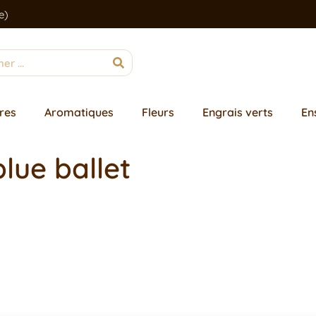
e)
res
Aromatiques
Fleurs
Engrais verts
En
lue ballet