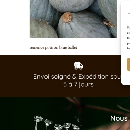
Po
et
tr
pa
semence potiron blue ballet
fo
Envoi soigné & Expédition sous
5 à 7 jours
Nous 