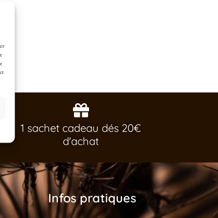
er
de
ne
et
1 sachet cadeau dés 20€
d'achat
Infos pratiques