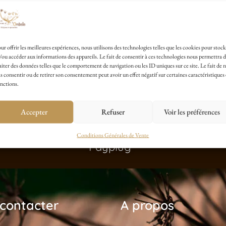
ur offrir les meilleures expériences, nous utilisons des technologies telles que les cookies pour stock
/ou accéder aux informations des appareils. Le fait de consentir à ces technologies nous permettra 
aiter des données telles que le comportement de navigation ou les ID uniques sur ce site. Le fait de 
s consentir ou de retirer son consentement peut avoir un effet négatif sur certaines caractéristiques 
nctions.
Accepter
Refuser
Voir les préférences
Paiement Sécurisé avec
Conditions Générales de Vente
Payplug
contacter
A propos