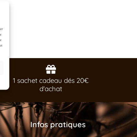
er
de
ne
et
1 sachet cadeau dés 20€
d'achat
Infos pratiques