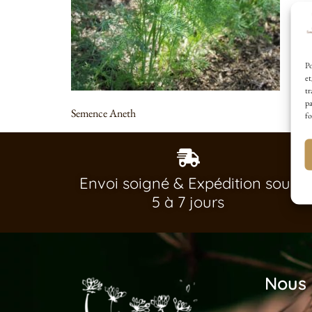
Po
et
tr
pa
Semence Aneth
fo
Envoi soigné & Expédition sous
5 à 7 jours
Nous 