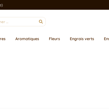
e)
res
Aromatiques
Fleurs
Engrais verts
En