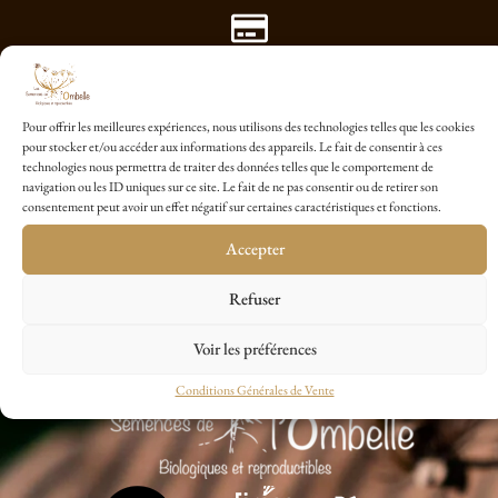
Paiement Sécurisé avec Payplug
Pour offrir les meilleures expériences, nous utilisons des technologies telles que les cookies
pour stocker et/ou accéder aux informations des appareils. Le fait de consentir à ces
technologies nous permettra de traiter des données telles que le comportement de
1 sachet cadeau dés 20€ d'achat
navigation ou les ID uniques sur ce site. Le fait de ne pas consentir ou de retirer son
consentement peut avoir un effet négatif sur certaines caractéristiques et fonctions.
Accepter
Refuser
Voir les préférences
Conditions Générales de Vente