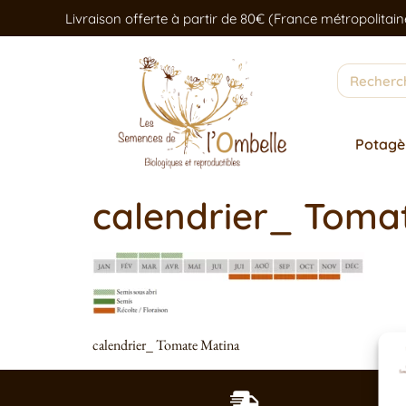
Livraison offerte à partir de 80€ (France métropolitain
Potagè
calendrier_ Toma
calendrier_ Tomate Matina