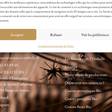
ur offrir les meilleures expériences, nous utilisons des technologies telles que les cookies pour stock
Paiement Sécurisé avec
/ou accéder aux informations des appareils. Le fait de consentir à ces technologies nous permettra 
aiter des données telles que le comportement de navigation ou les ID uniques sur ce site. Le fait de 
Payplug
s consentir ou de retirer son consentement peut avoir un effet négatif sur certaines caractéristiques 
nctions.
Accepter
Refuser
Voir les préférences
contacter
A propos
Conditions Générales de Vente
tact@semences-ombelle.fr
Les Semences de l’Ombelle
41.82.89.40
L’équipe
p CREATEURS
Notre réseau de producteurs
inière d'Entreprises
Où trouver nos semences ?
A de Sainte-Catherine
50 Baugé en Anjou
Graines aromatiques Bio
ebook
Graines potagères Bio
tagram
Graines fleurs Bio