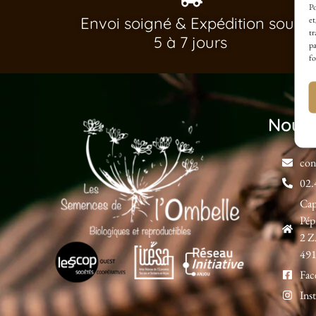
Po
Envoi soigné & Expédition sous
et
tr
5 à 7 jours
pa
fo
Nous 
con
02.
Ca
Pép
2 Z
491
Fac
Ins