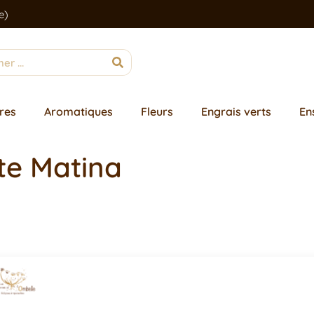
e)
res
Aromatiques
Fleurs
Engrais verts
En
te Matina