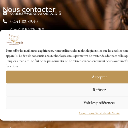
Nous contacter
contact@semences-ombelle.fr
02.41.82.89.40
Cap CREATEURS
Pépinière d'Entreprises
2 ZA de Sainte-Catherine
49150 Baugé en Anjou
Pour offrir les meilleures expériences, nous utilisons des technologies telles que les cookies p
appareils. Le fait de consentir à ces technologies nous permettra de traiter des données telles
Facebook
uniques sur ce site. Le fait de ne pas consentir ou de retirer son consentement peut avoir un effe
fonctions.
Instagram
Accepter
A propos
Refuser
Les Semences de l’Ombelle
L’équipe
Voir les préférences
Notre réseau de producteurs
Conditions Générales de Vente
Où trouver nos semences ?