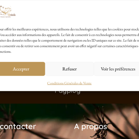
ur offrir les meilleures expériences, nous utilisons des technologies telles que les cookies pour stock
/ou accéder aux informations des appareils. Le fait de consentir à ces technologies nous permettra 
aiter des données telles que le comportement de navigation ou les ID uniques sur ce site. Le fait de 
s consentir ou de retirer son consentement peut avoir un effet négatif sur certaines caractéristiques 
nctions.
Accepter
Refuser
Voir les préférences
Paiement Sécurisé avec
Conditions Générales de Vente
Payplug
contacter
A propos