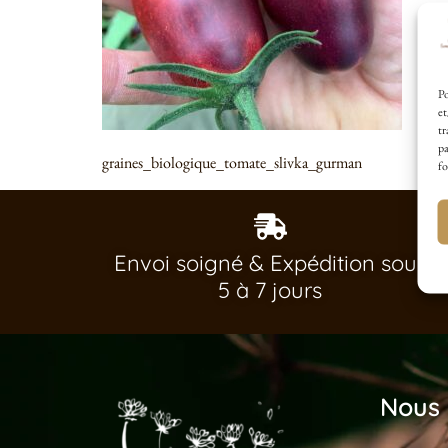
Po
et
tr
pa
graines_biologique_tomate_slivka_gurman
fo
Envoi soigné & Expédition sous
5 à 7 jours
Nous 