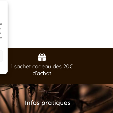
er
de
ne
et
1 sachet cadeau dés 20€
d'achat
Infos pratiques