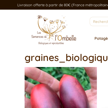
Livraison offerte à partir de 80€ (France métropolitain
Potagè
graines_biologi