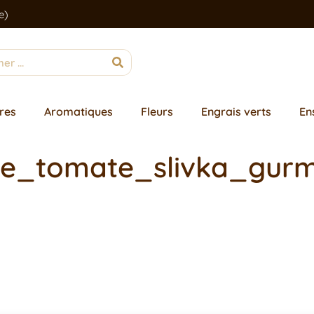
e)
res
Aromatiques
Fleurs
Engrais verts
En
que_tomate_slivka_gur