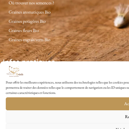
Où trouver nos semences ?
Graines aromatiques Bio
Graines potagères Bio
Graines fleurs Bio
Graines engrais verts Bio
Infos pratiques
Conditions Générales de Vente
FAQ et infos pratiques
Pour offrir les meilleures expériences, nous utilisons des technologies telles que les cookies po
Mentions légales
permettra de traiter des données telles que le comportement de navigation ou les ID uniques sur 
certaines caractéristiques et fonctions.
Ac
Re