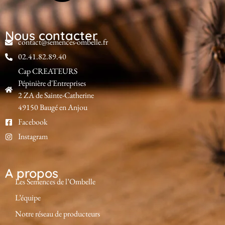
Nous contacter
contact@semences-ombelle.fr
02.41.82.89.40
Cap CREATEURS
Pépinière d'Entreprises
2 ZA de Sainte-Catherine
49150 Baugé en Anjou
Facebook
Instagram
A propos
Les Semences de l’Ombelle
L’équipe
Notre réseau de producteurs