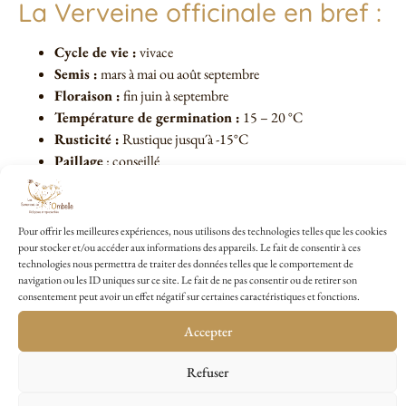
La Verveine officinale en bref :
Cycle de vie :
vivace
Semis :
mars à mai ou août septembre
Floraison :
fin juin à septembre
Température de germination :
15 – 20 °C
Rusticité :
Rustique jusqu´à -15°C
Paillage
: conseillé
Comestible
: Sommités fleuries
Pour offrir les meilleures expériences, nous utilisons des technologies telles que les cookies
pour stocker et/ou accéder aux informations des appareils. Le fait de consentir à ces
technologies nous permettra de traiter des données telles que le comportement de
Conseils de culture de la
navigation ou les ID uniques sur ce site. Le fait de ne pas consentir ou de retirer son
Verveine Officinale
consentement peut avoir un effet négatif sur certaines caractéristiques et fonctions.
Accepter
Semis en caissette de mars à mai
pour un repiquage de début
d’automne. Laisser alors 20cm entre chaque plant. Des
semis directs
Refuser
en place au printemps ou à la fin de l’été
sont aussi possibles.