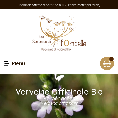
Livraison offerte à partir de 80€ (France métropolitaine)
0
Menu
Verveine Officinale Bio
Verbénacées
Verbena officinalis