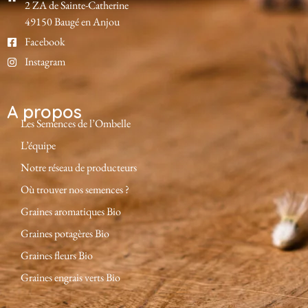
2 ZA de Sainte-Catherine
49150 Baugé en Anjou
Facebook
Instagram
A propos
Les Semences de l’Ombelle
L’équipe
Notre réseau de producteurs
Où trouver nos semences ?
Graines aromatiques Bio
Graines potagères Bio
Graines fleurs Bio
Graines engrais verts Bio