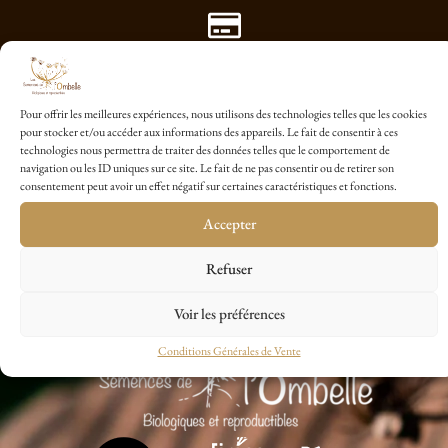
Paiement Sécurisé avec Payplug
Pour offrir les meilleures expériences, nous utilisons des technologies telles que les cookies
pour stocker et/ou accéder aux informations des appareils. Le fait de consentir à ces
technologies nous permettra de traiter des données telles que le comportement de
1 sachet cadeau dés 20€ d'achat
navigation ou les ID uniques sur ce site. Le fait de ne pas consentir ou de retirer son
consentement peut avoir un effet négatif sur certaines caractéristiques et fonctions.
Accepter
Refuser
Voir les préférences
Conditions Générales de Vente