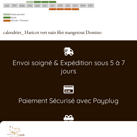
calendrier_ Haricot vert nain filet mangetout Domino
Envoi soigné & Expédition sous 5 à 7
jours
Paiement Sécurisé avec Payplug
1 sachet cadeau dés 20€ d'achat