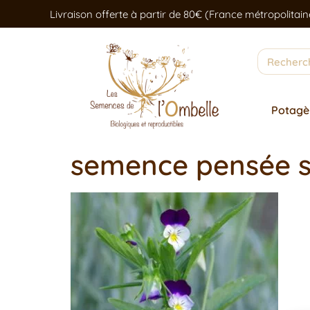
Livraison offerte à partir de 80€ (France métropolitain
Potagè
semence pensée 