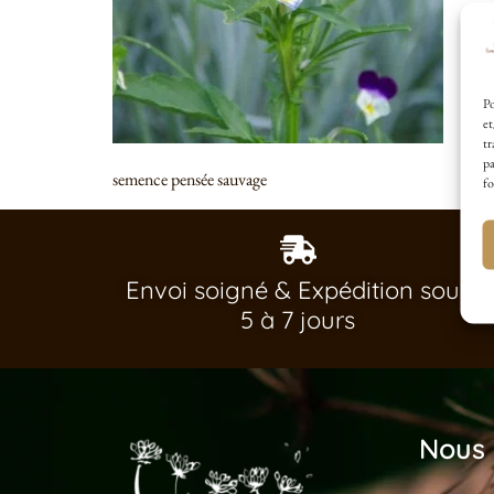
Po
et
tr
pa
semence pensée sauvage
fo
Envoi soigné & Expédition sous
5 à 7 jours
Nous 