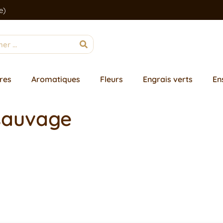
e)
res
Aromatiques
Fleurs
Engrais verts
En
sauvage