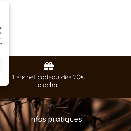
er
de
ne
et
1 sachet cadeau dés 20€
d'achat
Infos pratiques