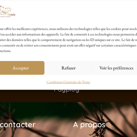
ur offrir les meilleures expériences, nous utilisons des technologies telles que les cookies pour stock
/ou accéder aux informations des appareils. Le fait de consentir à ces technologies nous permettra 
aiter des données telles que le comportement de navigation ou les ID uniques sur ce site. Le fait de 
s consentir ou de retirer son consentement peut avoir un effet négatif sur certaines caractéristiques 
nctions.
Accepter
Refuser
Voir les préférences
Paiement Sécurisé avec
Conditions Générales de Vente
Payplug
contacter
A propos