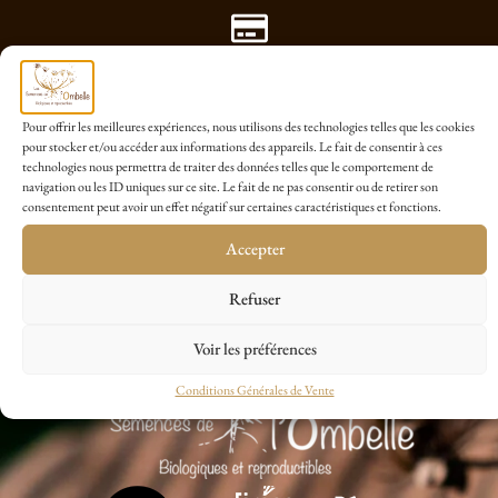
Paiement Sécurisé avec Payplug
Pour offrir les meilleures expériences, nous utilisons des technologies telles que les cookies
pour stocker et/ou accéder aux informations des appareils. Le fait de consentir à ces
technologies nous permettra de traiter des données telles que le comportement de
1 sachet cadeau dés 20€ d'achat
navigation ou les ID uniques sur ce site. Le fait de ne pas consentir ou de retirer son
consentement peut avoir un effet négatif sur certaines caractéristiques et fonctions.
Accepter
Refuser
Voir les préférences
Conditions Générales de Vente