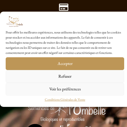
Paiement Sécurisé avec Payplug
Pour offrir les meilleures expériences, nous utilisons des technologies telles que les cookies
pour stocker et/ou accéder aux informations des appareils. Le fait de consentir à ces
technologies nous permettra de traiter des données telles que le comportement de
1 sachet cadeau dés 20€ d'achat
navigation ou les ID uniques sur ce site. Le fait de ne pas consentir ou de retirer son
consentement peut avoir un effet négatif sur certaines caractéristiques et fonctions.
Accepter
Refuser
Voir les préférences
Conditions Générales de Vente