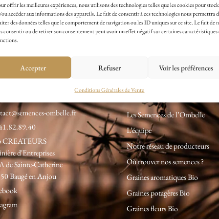
ur offrir les meilleures expériences, nous utilisons des technologies telles que les cookies pour stock
Paiement Sécurisé avec
/ou accéder aux informations des appareils. Le fait de consentir à ces technologies nous permettra 
aiter des données telles que le comportement de navigation ou les ID uniques sur ce site. Le fait de 
Payplug
s consentir ou de retirer son consentement peut avoir un effet négatif sur certaines caractéristiques 
nctions.
Accepter
Refuser
Voir les préférences
contacter
A propos
Conditions Générales de Vente
tact@semences-ombelle.fr
Les Semences de l’Ombelle
41.82.89.40
L’équipe
p CREATEURS
Notre réseau de producteurs
inière d'Entreprises
Où trouver nos semences ?
A de Sainte-Catherine
50 Baugé en Anjou
Graines aromatiques Bio
ebook
Graines potagères Bio
tagram
Graines fleurs Bio