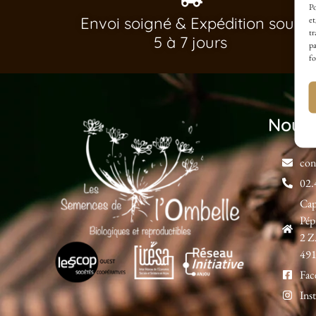
Po
Envoi soigné & Expédition sous
et
tr
5 à 7 jours
pa
fo
Nous 
con
02.
Ca
Pép
2 Z
491
Fac
Ins