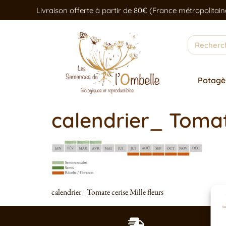
Livraison offerte à partir de 80€ (France métropolitain
Potagè
calendrier_ Tomate
calendrier_ Tomate cerise Mille fleurs