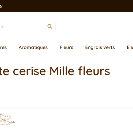
e)
res
Aromatiques
Fleurs
Engrais verts
En
 cerise Mille fleurs