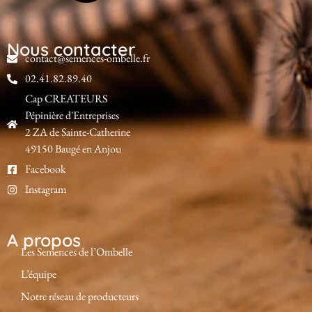
Nous contacter
contact@semences-ombelle.fr
02.41.82.89.40
Cap CREATEURS
Pépinière d'Entreprises
2 ZA de Sainte-Catherine
49150 Baugé en Anjou
Facebook
Instagram
A propos
Les Semences de l’Ombelle
L’équipe
Notre réseau de producteurs