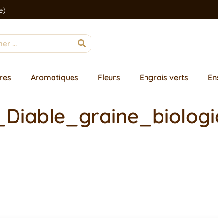
e)
res
Aromatiques
Fleurs
Engrais verts
En
u_Diable_graine_biolog