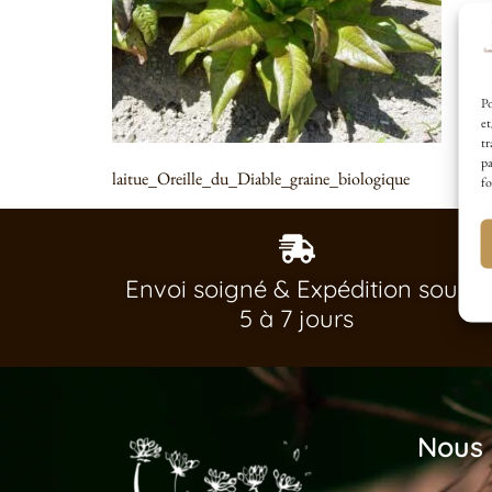
Po
et
tr
pa
laitue_Oreille_du_Diable_graine_biologique
fo
Envoi soigné & Expédition sous
5 à 7 jours
Nous 