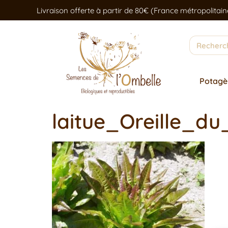
Livraison offerte à partir de 80€ (France métropolitain
Potagè
laitue_Oreille_d