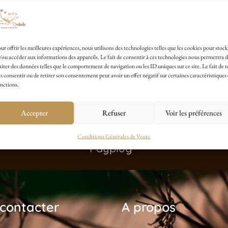
ur offrir les meilleures expériences, nous utilisons des technologies telles que les cookies pour stock
/ou accéder aux informations des appareils. Le fait de consentir à ces technologies nous permettra 
aiter des données telles que le comportement de navigation ou les ID uniques sur ce site. Le fait de 
s consentir ou de retirer son consentement peut avoir un effet négatif sur certaines caractéristiques 
nctions.
Accepter
Refuser
Voir les préférences
Paiement Sécurisé avec
Conditions Générales de Vente
Payplug
contacter
A propos