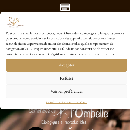
Paiement Sécurisé avec Payplug
Pour offrir les meilleures expériences, nous utilisons des technologies telles que les cookies
pour stocker et/ou accéder aux informations des appareils. Le fait de consentir à ces
technologies nous permettra de traiter des données telles que le comportement de
1 sachet cadeau dés 20€ d'achat
navigation ou les ID uniques sur ce site. Le fait de ne pas consentir ou de retirer son
consentement peut avoir un effet négatif sur certaines caractéristiques et fonctions.
Accepter
Refuser
Voir les préférences
Conditions Générales de Vente